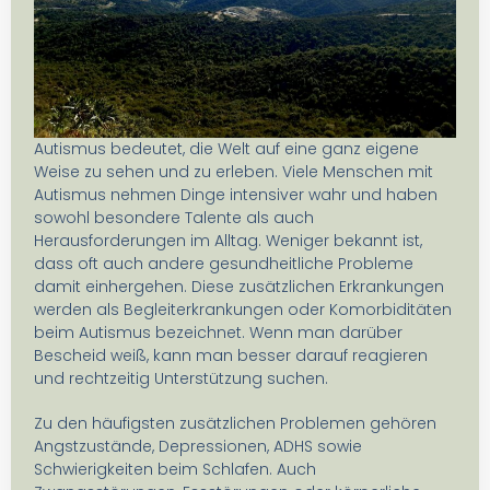
Autismus bedeutet, die Welt auf eine ganz eigene
Weise zu sehen und zu erleben. Viele Menschen mit
Autismus nehmen Dinge intensiver wahr und haben
sowohl besondere Talente als auch
Herausforderungen im Alltag. Weniger bekannt ist,
dass oft auch andere gesundheitliche Probleme
damit einhergehen. Diese zusätzlichen Erkrankungen
werden als Begleiterkrankungen oder Komorbiditäten
beim Autismus bezeichnet. Wenn man darüber
Bescheid weiß, kann man besser darauf reagieren
und rechtzeitig Unterstützung suchen.
Zu den häufigsten zusätzlichen Problemen gehören
Angstzustände, Depressionen, ADHS sowie
Schwierigkeiten beim Schlafen. Auch