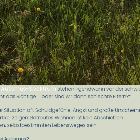
im Autismus-Spektrum
stehen irgendwann vor der schwie
cht das Richtige – oder sind wir dann schlechte Eltern?“
er Situation oft Schuldgefühle, Angst und große Unsicherhe
tikel zeigen: Betreutes Wohnen ist kein Abschieben.
uen, selbstbestimmten Lebensweges sein.
ei Autismus?