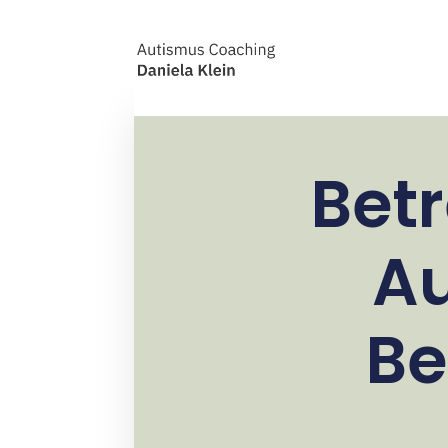
Bet
Au
Be