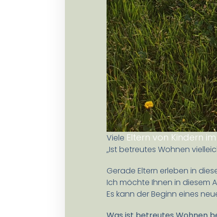
Eltern von Kindern 
Viele
„Ist betreutes Wohnen viellei
Gerade Eltern erleben in dies
Ich möchte Ihnen in diesem Ar
Es kann der Beginn eines ne
Was ist betreutes Wohnen b