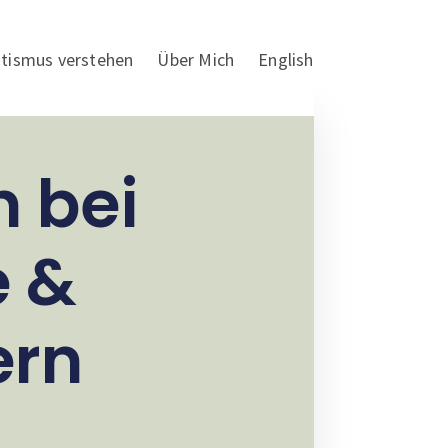
tismus verstehen
Über Mich
English
 bei
e &
ern